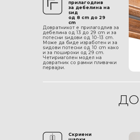
прилагодлив
за дебелина на
ѕид
oд 8 cm дo 29
cm
Довратникот e прилагодлив за
дебелина oд 13 дo 29 cm и за
потесни ѕидови од 10-13 cm.
Moже да биде изработен и за
ѕидови потесни од 10 cm како
и за пошироки од 29 cm.
Четириаголен модел на
довратник со рамни пливачки
первајзи.
ДО
Скриени
шарки