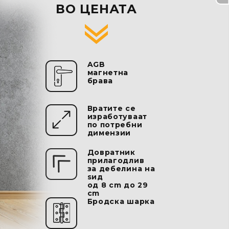
ВО ЦЕНАТА
AGB
магнетна
бравa
Вратите се
изработуваат
по потребни
димензии
Довратник
прилагодлив
за дебелина на
ѕид
oд 8 cm дo 29
cm
Бродска шарка