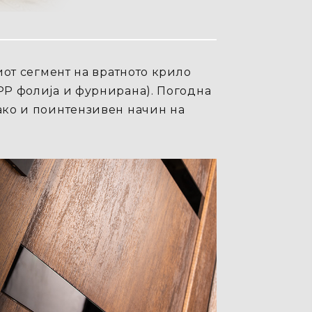
иот сегмент на вратното крило
 PP фолија и фурнирана). Погодна
како и поинтензивен начин на