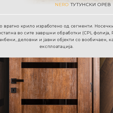
NERO
ТУТУНСКИ ОРЕВ
 со вратно крило изработено од сегменти. Носечк
остапна во сите завршни обработки (CPL фолија,
нбени, деловни и јавни објекти со вообичаен, 
експлоатација.