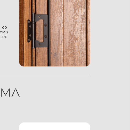
 со
лема
 на
ЕМА