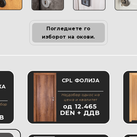
Погледнете го
изборот на окови.
CPL ФОЛИJA
КА
Најдобар однос на
цена и квалитет
збор
од 12.465
5
DEN + ДДВ
В