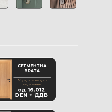
СЕГМЕНТНА
ВРАТА
Moдерно семејно
опремање
од 16.012
DEN + ДДВ