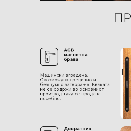
ПР
AGB
магнетнa
бравa
Машински вградена.
Овозможува прецизно и
безшумно затворање. Кваката
не се содржи во основниот
производ туку се продава
посебнo.
Довратник