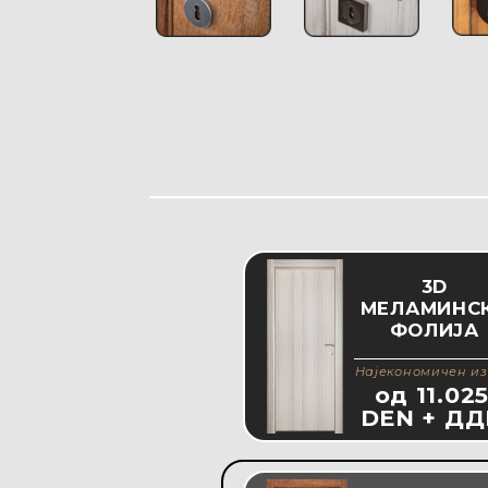
3D
MEЛАМИНС
ФОЛИЈА
Најекономичен и
од 11.02
DEN + ДД