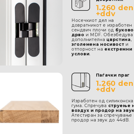
1.260 den
+ddv
Носечкиот дел на
довратникот е изработен
сендвич плочи од
буково
дрво
и MDF. Обезбедува
дополнителна
цврстина
,
зголемена носивост
и
отпорност на
екстремни
услови
.
Паѓачки праг
1.260 den
+ddv
Изработен од силиконска
гума. Спречува
струење 
воздух и продор на зву
Aтестиран за спречување 
продор на звук дo 44dB.