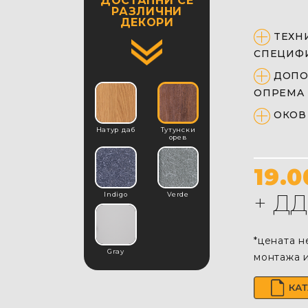
ДОСТАПНИ СЕ
РАЗЛИЧНИ
ДЕКОРИ
TEХН
СПЕЦИФ
ДОПО
ОПРЕMA
OКОВ
Натур даб
Тутунски
орев
19.
+ Д
Indigo
Verde
*цената н
Gray
монтажа и