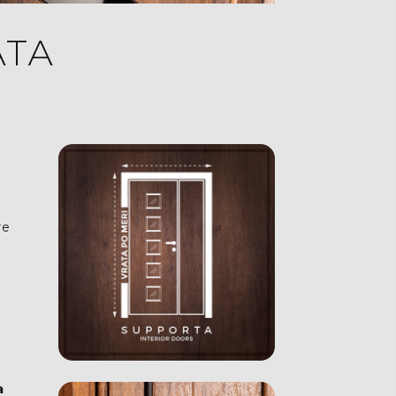
АТА
те
а