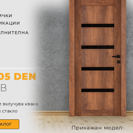
ИЧКИ
ИКАЦИИ
ЛНИТЕЛНА
005 DEN
ДВ
е вклучува квака,
 стаклo
Прикажан модел: