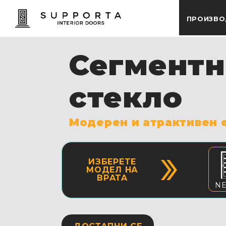
ПРОИЗВО
Сегментн
стекло
Moдерен и атрактивен 
ИЗБЕРЕTE
MOДЕЛ НА
ВРATA
N