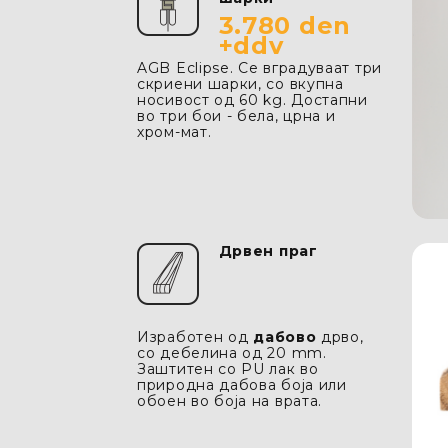
3.780 den
+ddv
AGB Eclipse. Се вградуваат три
скриени шарки, со вкупна
носивост од 60 kg. Достапни
во три бои - бела, црна и
хром-мат.
Дрвен праг
Изработен од
дабово
дрво,
со дебелина од 20 mm.
Заштитен со PU лак во
природна дабова боја или
обоен во боја на врата.