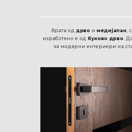
Врата од
дрво
и
медијапан
,
изработено е од
буково дрво
. Д
за модерни ентериери на ста