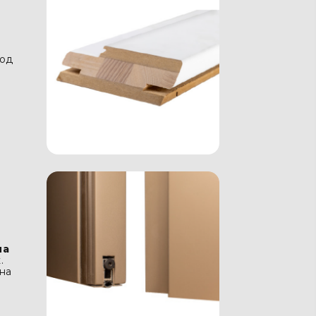
 од
на
к
.
на