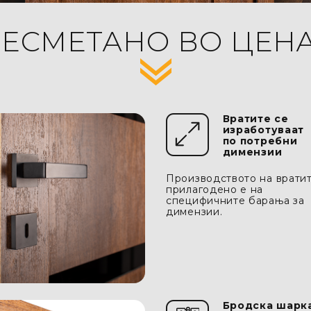
ЕСМЕТАНО ВО ЦЕН
Вратите се
изработуваат
по потребни
димензии
Производството на врати
прилагодено е на
специфичните барања за
димензии.
Бродска шарк