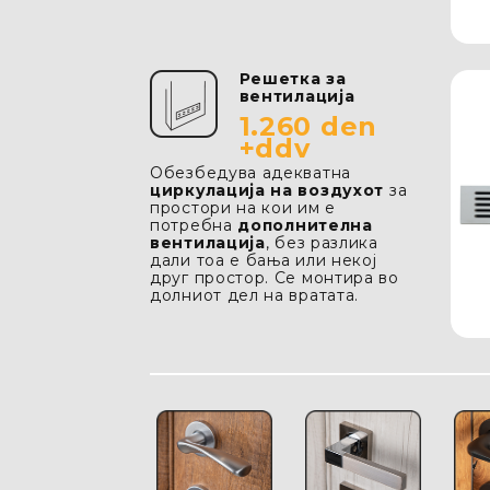
Решетка за
вентилација
1.260 den
+ddv
Oбезбедува адекватна
циркулација на воздухот
за
простори на кои им е
потребна
дополнителна
вентилација
, без разлика
дали тоа е бања или некој
друг простор. Се монтира во
долниот дел на вратата.