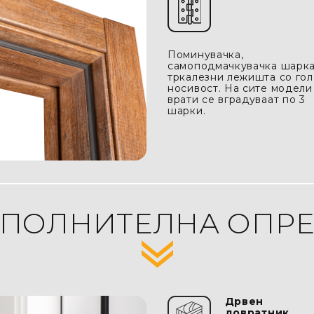
Поминувачка,
самоподмачкувачка шарка
тркалезни лежишта со го
носивост. На сите модели
врати се вградуваат по 3
шарки.
ПОЛНИТЕЛНА ОПР
Дрвен
довратник