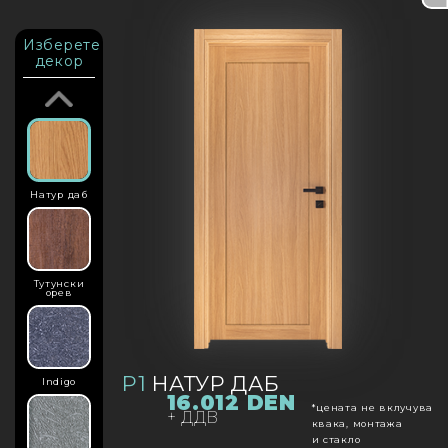
Изберете
декор
Натур даб
Тутунски
орев
P1
НАТУР ДАБ
Indigo
16.012 DEN
*цената не вклучува
+ ДДВ
квака, монтажа
и стаклo