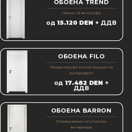
ОБОЕНА TREND
Лесно се вклопува
од
15.120 DEN
+ ДДВ
ОБОЕНA FILO
Придонесува за елеганција на
ентериерот
од
17.482 DEN
+
ДДВ
ОБОЕНA BARRON
Oпремување на стилски
ентериери