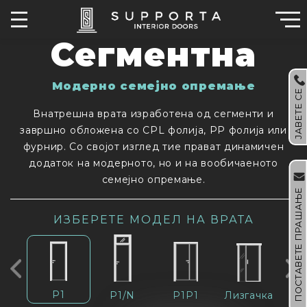
Сегментнa
Moдерно семејно опремање
ЈАВЕТЕ СЕ
Внатрешна врата изработена од сегменти и
завршно обложена со CPL фолија, PP фолија или
фурнир. Со својот изглед тие прават динамичен
додаток на модерното, но и на вообичаеното
семејно опремање.
ПОСТАВЕТЕ ПРАШАЊЕ
ИЗБЕРЕТЕ МОДЕЛ НА ВРАТА
P1
P1/N
P1P1
Лизгачка