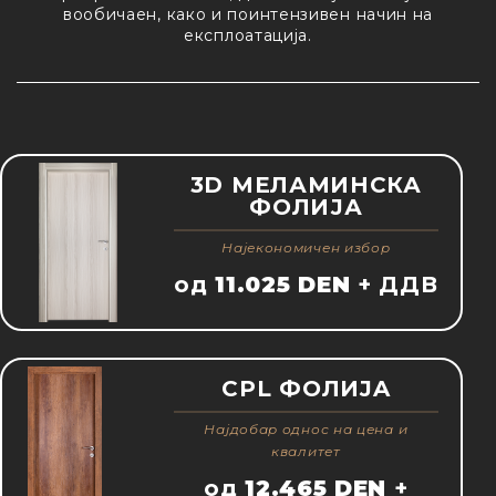
вообичаен, како и поинтензивен начин на
експлоатација.
3D MEЛАМИНСКА
ФОЛИЈА
Најекономичен избор
од
11.025 DEN
+ ДДВ
CPL ФОЛИJA
Најдобар однос на цена и
квалитет
од
12.465 DEN
+