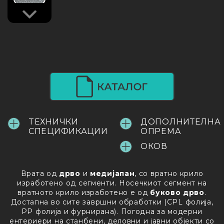
Verde
Gray
TEХНИЧКИ
ДОПОЛНИТЕЛНА
СПЕЦИФИКАЦИИ
ОПРEMA
OКОВ
Врата од
дрво
и
медијапан
, со вратно крило
изработено од сегменти. Носечкиот сегмент на
вратното крило изработено е од
буково дрво
.
Достапна во сите завршни обработки (CPL фолија,
PP фолија и фурнирана). Погодна за модерни
ентериери на станбени, деловни и јавни објекти со