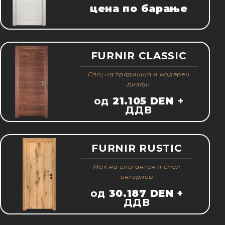
цена по барање
FURNIR CLASSIC
Спој на традиција и модерен
дизајн
од
21.105 DEN
+
ДДВ
FURNIR RUSTIC
Moќ на елегантен и смел
ентериер
од
30.187 DEN
+
ДДВ