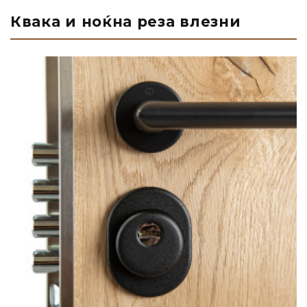
Квака и ноќна реза влезни