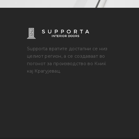
Supporta вратите достапни се низ
целиот регион, а се создаваат во
погонот за производство во Книќ
кај Крагујевац.