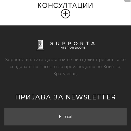
КОНСУЛТАЦИИ
Supporta вратите достапни се низ целиот регион, а се
создаваат во погонот за производство во Книќ кај
Крагујевац.
ПРИЈАВА ЗА NEWSLETTER
E-mail